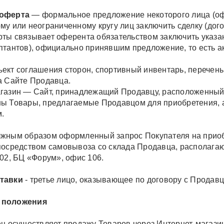
 оферта
— формальное предложение некоторого лица (офе
му или неограниченному кругу лиц заключить сделку (дого
ты связывает оферента обязательством заключить указан
птантов), официально принявшим предложение, то есть 
ект соглашения сторон, спортивный инвентарь, перечен
а Сайте Продавца.
газин — Сайт, принадлежащий Продавцу, расположенный 
ы Товары, предлагаемые Продавцом для приобретения, а
.
жным образом оформленный запрос Покупателя на приобр
посредством самовывоза со склада Продавца, располагающ
202, БЦ «Форум», офис 106.
тавки
- третье лицо, оказывающее по договору с Продавц
положения
ец осуществляет продажу Товаров через Интернет-магази