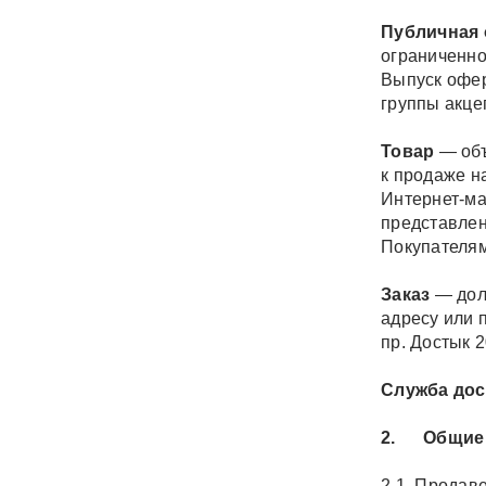
Публичная
ограниченно
Выпуск офер
группы акце
Товар
— объ
к продаже н
Интернет-ма
представлен
Покупателям
Заказ
— дол
адресу или 
пр. Достык 
Служба дос
2. Общие 
2.1. Продав