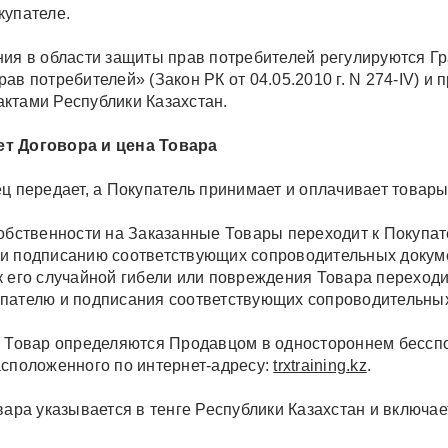
купателе.
ния в области защиты прав потребителей регулируются Г
рав потребителей» (Закон РК от 04.05.2010 г. N 274-IV) 
ктами Республики Казахстан.
 Договора и цена Товара
ец передает, а Покупатель принимает и оплачивает товар
собственности на Заказанные Товары переходит к Покупа
и подписанию соответствующих сопроводительных докуме
к его случайной гибели или повреждения Товара переход
пателю и подписания соответствующих сопроводительных
а Товар определяются Продавцом в одностороннем бесспо
асположенного по интернет-адресу:
trxtraining.kz
.
вара указывается в тенге Республики Казахстан и включает