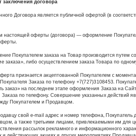
 заключения договора
данного Договора является публичной офертой (в соответс
ом настоящей оферты (договора) — оформление Покупател
оферты.
ение Покупателем заказа на Товар производится путем с
 заказа», либо осуществлением заказа Товара по одному
ферта признается акцептованной Покупателем с момента
 Покупателя Заказа по телефону +7(727)3108453. Покупа
ь заказ» на последнем этапе оформления Заказа на Сайт
Заказа по телефону. Совершение указанных действий я
жду Покупателем и Продавцом.
давцу свой e-mail адрес и номер телефона, Покупатель д
вцом, а также третьими лицами, привлекаемыми им для ц
ствления рассылок рекламного и информационного харак
 и действующих акциях и других мероприятиях Продавца, 