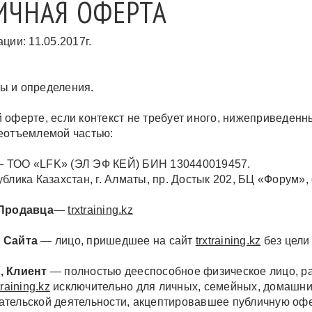
ИЧНАЯ ОФЕРТА
ции: 11.05.2017г.
 и определения.
 оферте, если контекст не требует иного, нижеприведен
еотъемлемой частью:
 ТОО «LFK» (ЭЛ ЭФ КЕЙ) БИН 130440019457.
ублика Казахстан, г. Алматы, пр. Достык 202, БЦ «Форум»,
 Продавца
—
trxtraining.kz
 Сайта
— лицо, пришедшее на сайт
trxtraining.kz
без цели
, Клиент
— полностью дееспособное физическое лицо, р
training.kz
исключительно для личных, семейных, домашни
тельской деятельности, акцептировавшее публичную офе