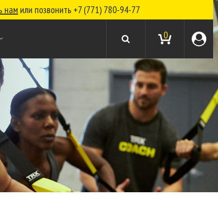
ь нам
или позвонить
+7 (771) 780-94-77
0