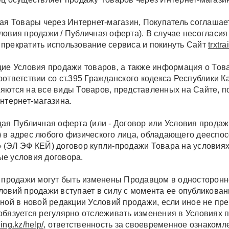
вая Товары через Интернет-магазин, Покупатель соглаша
ловия продажи / Публичная оферта). В случае несогласи
прекратить использование сервиса и покинуть Сайт
trxtra
щие Условия продажи товаров, а также информация о Тов
оответствии со ст.395 Гражданского кодекса Республики 
яются на все виды Товаров, представленных на Сайте, п
Интернет-магазина.
щая Публичная оферта (или - Договор или Условия прод
)
в адрес любого физического лица, обладающего дееспо
 (ЭЛ ЭФ КЕЙ)
договор купли-продажи Товара на условиях
е условия договора.
я продажи могут быть изменены Продавцом в односторон
ловий продажи вступает в силу с момента ее опубликован
нной в новой редакции Условий продажи, если иное не п
обязуется регулярно отслеживать изменения в Условиях 
ning.kz/help/,
ответственность за своевременное ознакомл