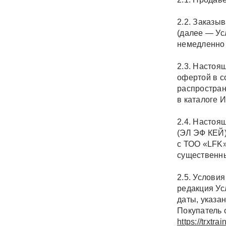
2.2. Заказы
(далее — Ус
немедленно 
2.3. Настоя
офертой в с
распростран
в каталоге 
2.4. Настоя
(ЭЛ ЭФ КЕЙ
с
ТОО «LFK»
существенны
2.5. Услови
редакция Ус
даты, указа
Покупатель 
https://trxtrai