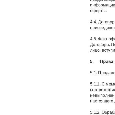
информацию,
оферты.
4.4. Догово
присоединен
4.5. Факт о
Договора. П
лицо, вступ
5. Права и
5.1. Продаве
5.1.1. С мо
соответстви
невыполнени
настоящего 
5.1.2. Обра