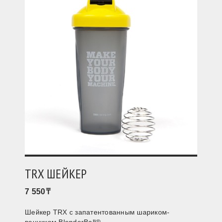
TRX ШЕЙКЕР
7 550
Шейкер TRX с запатентованным шариком-
венчиком BlenderBall®